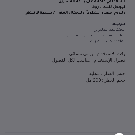
معتمدًا في كلماته على بلاغة الماندرين
ليجعل للمكان روحًا
وللروح حضورا متطرفاً، وللجمال المتوازن سلطة لا تنتهي
لتركيبة:
الافتتاحية: الماندرين
القلب: البنفسج، الباتشولي، السوسن
القاعدة: خشب الغاياك
وقت الاستخدام : يومي مسائي
فصول الإستخدام : مناسب لكل الفصول
جنس العطر : محايد
حجم العطر : 200 مل