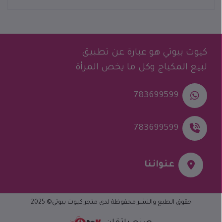
كيوت بيوتي هو عبارة عن تطبيق
لبيع المكياج وكل ما يخص المرأة
783699599
783699599
عنواننا
حقوق الطبع والنشر محفوظة لدى متجر
كيوت بيوتي
© 2025