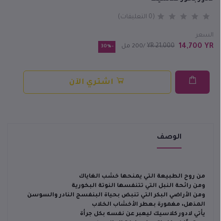
(0 التعليقات)
السعر
14,700 YR
21,000 YR
/200 مل
-30%
اشتري الآن
الوصف
من روح الطبيعة التي يمنحها خشب الغاياك
ومن رائحة النبل التي تتنفسها النوتة البخورية
ومن الأراضي البكر التي تنبض بحياة البنفسج النادر والسوسن
المذهل، مغمورة بعطر الأخشاب الخلاب
يأتي لادور كلاسيك ليعبر عن نفسه بكل جرأة