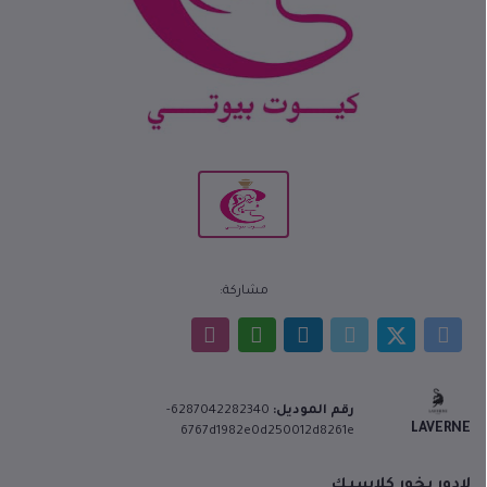
مشاركة:
رقم الموديل:
6287042282340-
LAVERNE
6767d1982e0d250012d8261e
لادور بخور كلاسيك