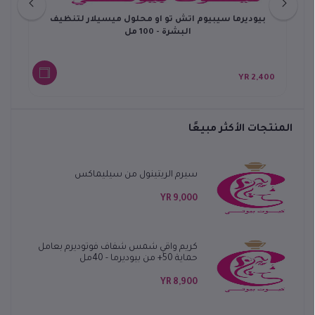
من
بيوديرما سيبيوم اتش تو او محلول ميسيلار لتنظيف
البشرة - 100 مل
0 YR
2,400 YR
المنتجات الأكثر مبيعًا
سيرم الريتينول من سيليماكس
9,000 YR
كريم واقي شمس شفاف فوتوديرم بعامل
حماية 50+ من بيوديرما - 40مل
8,900 YR