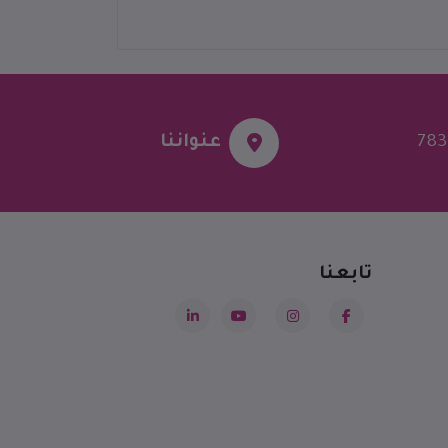
783
عنواننا
تابعنا